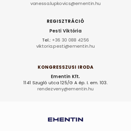
vanessa.lupkovics@ementin.hu
REGISZTRÁCIÓ
Pesti Viktória
Tel.:
+36 30 088 4256
viktoria.pesti@ementin.hu
KONGRESSZUSI IRODA
Ementin Kft.
1141 Szugló utca 125/G A ép. I. em. 103.
rendezveny@ementin.hu