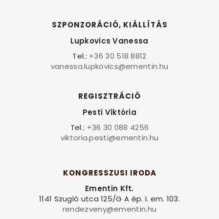
SZPONZORÁCIÓ, KIÁLLÍTÁS
Lupkovics Vanessa
Tel.:
+36 30 518 8812
vanessa.lupkovics@ementin.hu
REGISZTRÁCIÓ
Pesti Viktória
Tel.:
+36 30 088 4256
viktoria.pesti@ementin.hu
KONGRESSZUSI IRODA
Ementin Kft.
1141 Szugló utca 125/G A ép. I. em. 103.
rendezveny@ementin.hu